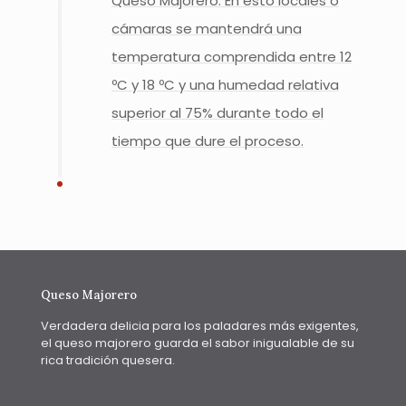
Queso Majorero. En esto locales o
cámaras se mantendrá una
temperatura comprendida entre 12
ºC y 18 ºC y una humedad relativa
superior al 75% durante todo el
tiempo que dure el proceso.
Queso Majorero
Verdadera delicia para los paladares más exigentes,
el queso majorero guarda el sabor inigualable de su
rica tradición quesera.