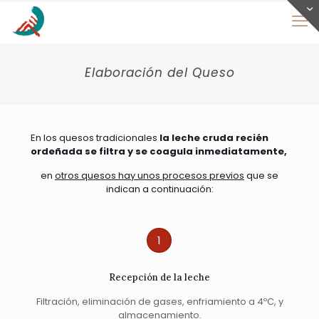
Elaboración del Queso
En los quesos tradicionales
la leche cruda recién
ordeñada se filtra y se coagula inmediatamente,
en
otros quesos hay unos procesos previos
que se
indican a continuación:
1
Recepción de la leche
Filtración, eliminación de gases, enfriamiento a 4ºC, y
almacenamiento.